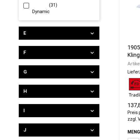
(31)
Dynamic
E
1905
F
Klin
Well
Artike
G
Liefer
H
137,
I
Preis 
zzgl.
J
MENG