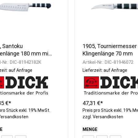
, Santoku
1905, Tourniermesser
genlänge 180 mm mit
Klingenlänge 70 mm
nschliff
l-Nr.:
DIC-81942182K
Artikel-Nr.:
DIC-81946072
zeit: auf Anfrage
Lieferzeit: auf Anfrage
85 €*
47,31 €*
pro Stück exkl. 19% MwSt.
Preis pro Stück exkl. 19% M
Versandkosten
zzgl.
Versandkosten
E
MENGE