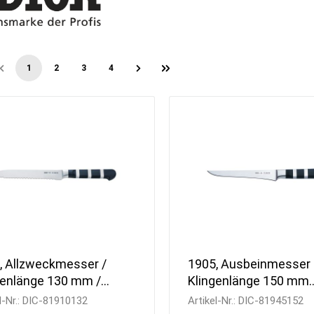
Kühlvitrinen
Armaturen
Schnellkühler /
Handwaschbecken
Schockfroster
Wasseraufbereitung
Eisbereiter
Besteckpoliermaschinen
1
2
3
4
Kühlzellen
Gläserpoliermaschinen
Kühlwannen
Reinigungsmittel
, Allzweckmesser /
1905, Ausbeinmesser
genlänge 130 mm /
Klingenlänge 150 mm
enschliff
flexibel
l-Nr.:
DIC-81910132
Artikel-Nr.:
DIC-81945152