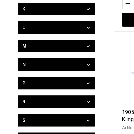
K
L
M
N
P
R
1905
Klin
S
Artike