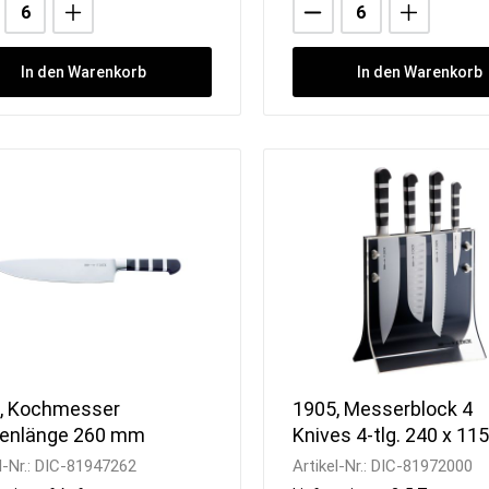
In den Warenkorb
In den Warenkorb
, Kochmesser
1905, Messerblock 4
genlänge 260 mm
Knives 4-tlg. 240 x 115
410 mm
l-Nr.:
DIC-81947262
Artikel-Nr.:
DIC-81972000