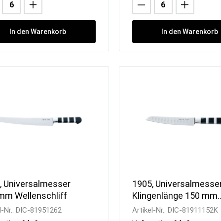
In den Warenkorb
In den Warenkorb
, Universalmesser
1905, Universalmesse
mm Wellenschliff
Klingenlänge 150 mm
Kullenschliff schwarz
l-Nr.:
DIC-81951262
Artikel-Nr.:
DIC-81911152K