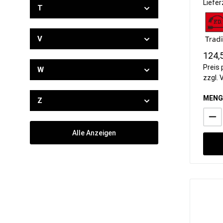
Liefer
T
V
124,
Preis 
W
zzgl.
MENG
Z
Alle Anzeigen