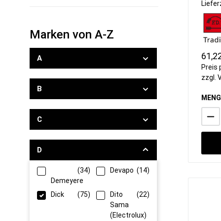
Schnee-, Schlag &
Liefer
Rührbesen
Scheren & Pinzetten
Marken von A-Z
Schüsseln, Seiher & Siebe
Speiseeisartikel
61,2
A
Spritzbeutel & Tüllen
Preis 
Tabletts
zzgl.
Töpfe & Pfannen
B
Vorratsbehälter & Lagerung
MENG
Zangen
To-Go Artikel
C
D
(34)
Devapo
(14)
Demeyere
Dick
(75)
Dito
(22)
Sama
(Electrolux)