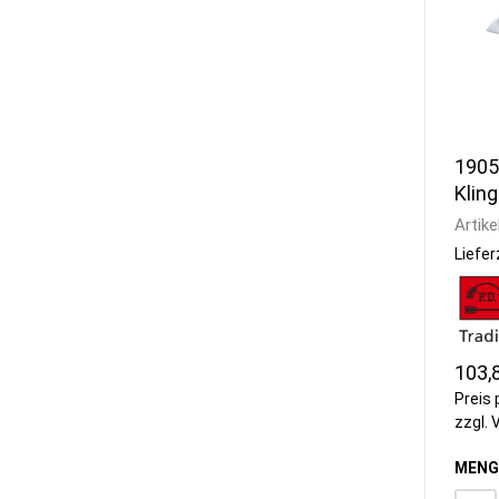
1905
Klin
Kulle
Artike
Liefer
103,
Preis 
zzgl.
MENG