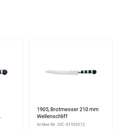
Spülcenter
Eis Crusher
Aufsatzborde
Teigknetmaschinen
Wandborde
Teig-Ausrollmaschinen
Wärmebrücken
Nudelmaschinen
Regale
Aufschnittmaschinen
Universal
Küchenmaschinen
Stabmixer
Planeten-Rührmaschinen
Gemüseschneider
Fleischwölfe
Käsereibe
Gemüseschäler &
Waschvollautomat
Cutter und Blixer
Kombi Cutter &
1905, Brotmesser 210 mm
Gemüseschneider
Wellenschliff
Waagen
Vakuumierer
Artikel-Nr.:
DIC-81939212