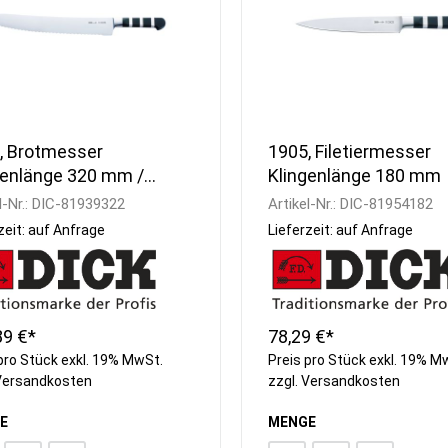
, Brotmesser
1905, Filetiermesser
genlänge 320 mm /
Klingenlänge 180 mm
enschliff
l-Nr.:
DIC-81939322
Artikel-Nr.:
DIC-81954182
zeit: auf Anfrage
Lieferzeit: auf Anfrage
89 €*
78,29 €*
pro Stück exkl. 19% MwSt.
Preis pro Stück exkl. 19% M
Versandkosten
zzgl.
Versandkosten
E
MENGE