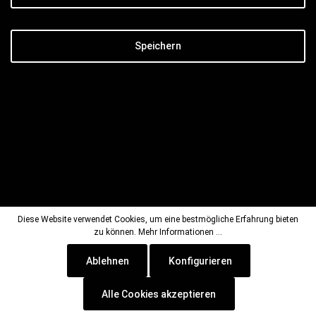
Speichern
SERVICE-HOTLINE
Diese Website verwendet Cookies, um eine bestmögliche Erfahrung bieten
zu können.
Mehr Informationen ...
Unterstützung und Beratung unter:
0351 216 99 0
Ablehnen
Konfigurieren
Öffnungszeiten unserer Verkaufsausstellung
Mo. – Fr. 10:00 - 16:00 Uhr
Alle Cookies akzeptieren